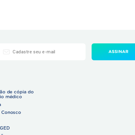
ção de cópia do
rio médico
a
e Conosco
 GED