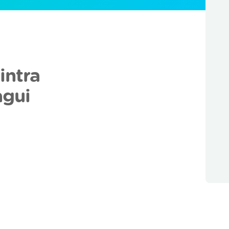
intra
gui