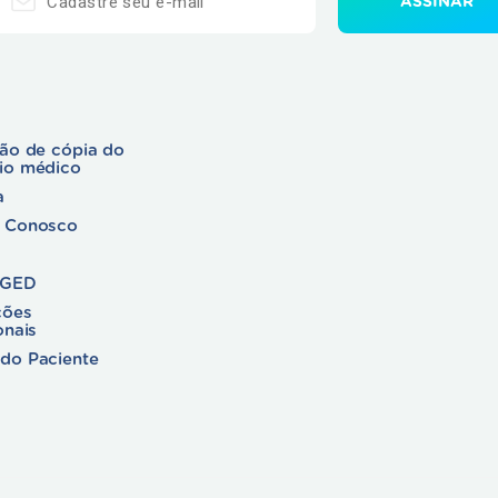
ção de cópia do
rio médico
a
e Conosco
 GED
ções
onais
do Paciente