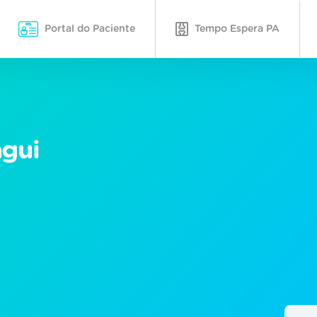
Portal do Paciente
Tempo Espera PA
agui