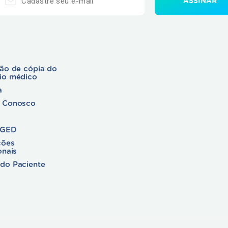
ção de cópia do
rio médico
a
e Conosco
 GED
ções
onais
do Paciente