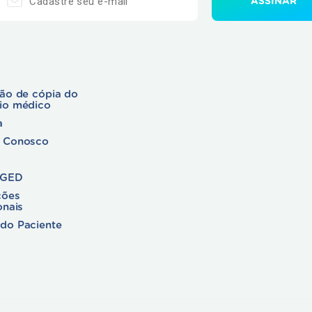
ção de cópia do
rio médico
a
e Conosco
 GED
ções
onais
do Paciente