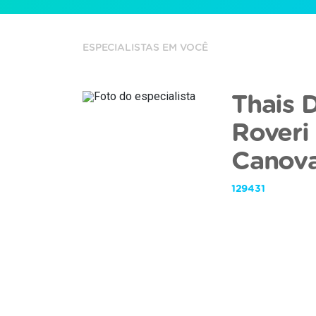
ESPECIALISTAS EM VOCÊ
Thais D
Roveri
Canov
129431