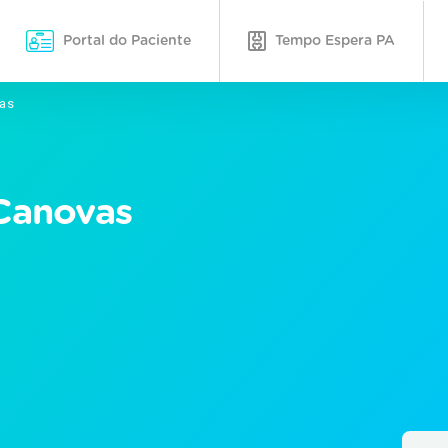
Portal do Paciente
Tempo Espera PA
vas
 Canovas