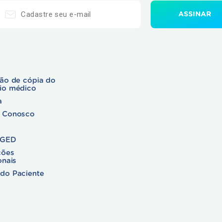
ção de cópia do
rio médico
a
e Conosco
 GED
ções
onais
do Paciente