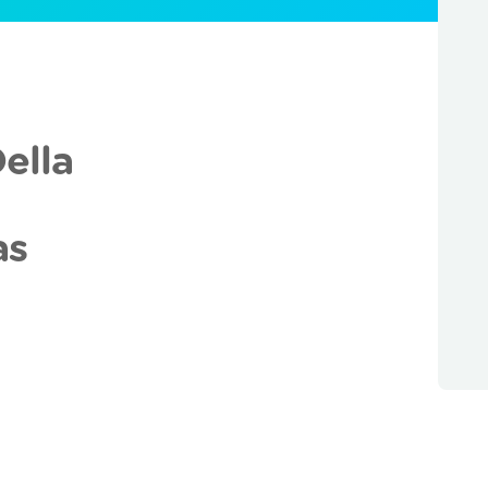
ella
as