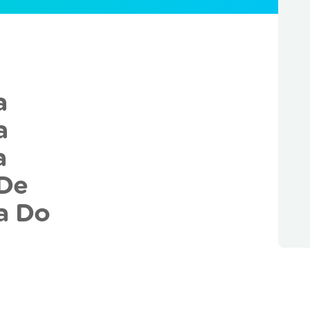
a
a
a
 De
ra Do