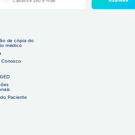
ção de cópia do
rio médico
a
e Conosco
 GED
ções
onais
do Paciente