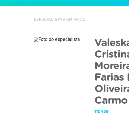
ESPECIALISTAS EM VOCÊ
Valesk
Cristin
Moreir
Farias
Olivei
Carmo
110459