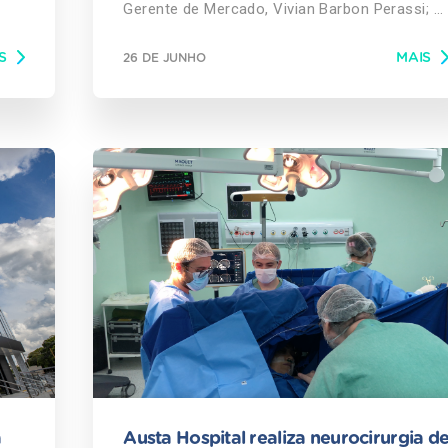
Gerente de Mercado, Vivian Barbon Perassi; e
pe
Diretor Executivo do Hub Rio Preto, Rafael
Chanes. Pela 10ª vez, o Austa Hospital, uma
S
MAIS
26 DE JUNHO
das instituições que integram a holding de
oi
serviços de saúde Hospital Care,
conquistou o prêmio Top of Mind como o hosp
privado mais lembrado pela população de
ado
São José do Rio Preto (SP). Realizado há 21
anos, o Top of Mind é definido com base em
da
pesquisa no qual os entrevistados citam as
,
marcas mais lembradas em diversos
segmentos da economia (indústria, comércio
e serviços). “Prêmios
como o Top of Mind refletem o reconhecimen
por parte da sociedade do quanto cada um de
nossos mais de 900 profissionais se dedica,
r
diariamente, para oferecer o melhor
ta
atendimento, com muito carinho e cuidado”,
afirma Rafael Chanes, diretor executivo do
em
HUB São José do Rio Preto, integrado pelo
a
Austa Hospital realiza neurocirurgia d