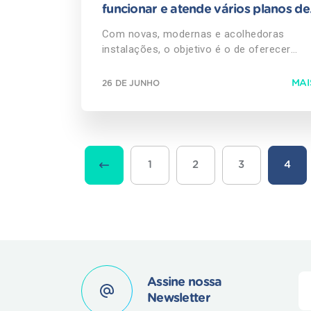
que antes exigia a abertura da barriga para
funcionar e atende vários planos de
operar. Já nesta técnica mais avançada, o
saúde
cirurgião Augusto da Silva, do Austa Hospit
Com novas, modernas e acolhedoras
fará uma punção de poucos milímetros na
instalações, o objetivo é o de oferecer
veia femoral, na virilha, por onde introduzir
serviços humanizados e ágeis São José 
um cateter que transporta um stent, como
Rio Preto e região passam a dispor de nov
MAI
26 DE JUNHO
chamado o pequeno tubo que será coloca
e modernas instalações para cuidados co
dentro da veia, eliminando a compressão. D
saúde com a inauguração do Austa Medici
Augusto ressalta que, por ser minimament
Diagnóstica (AMD). Trata-se de mais uma
invasivo, o procedimento oferece benefíci
unidade da holding Hospital Care, que reún
ao paciente. “A duração é de, no máximo,
também o Austa Hospital, o Instituto de
1
2
3
4
hora e a paciente tem alta hospitalar no di
Moléstias Cardiovasculares (IMC) e a
seguinte, podendo voltar logo à vida norma
operadora de saúde Austa Clínicas. Com a
afirma. O cirurgião do Austa Hospital alert
AMD, a Hospital Care avança na proposta 
para as pessoas, sobretudo, mulheres,
levar um sistema de saúde mais completo
ficarem atentas aos sintomas caraterístic
para a região de São José do Rio Preto.
da Síndrome de May-Thurner. “A compress
Localizado na avenida Murchid Homsi, o
causa lesões no endotélio, o revestimento
Austa Medicina Diagnóstica atende os
interno da veia, causando estreitamento e
principais planos de saúde, dentre os quai
Assine nossa
levando à formação de trombos e ao
Unimed, Bradesco, SulAmérica, Amil, Cassi
Newsletter
surgimento de varizes pélvicas, devido ao
Cabesp e Austa Clínicas. Este novo centro