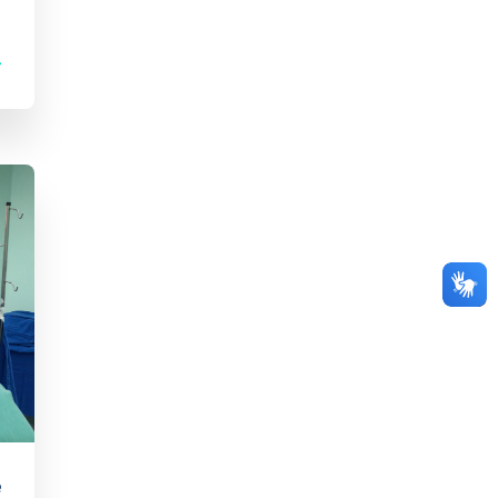
ital
to
e